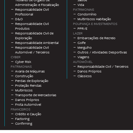
Titulares de Órgãos de
Saúde
Administração e Fiscalização
Vida
Responsabilidade Civil
PATRIMONIAIS
Profissional
Condomínio
D&O
Multirriscos Habitação
Responsabilidade Civil
POUPANÇA E INVESTIMENTOS
Produtos
PPR/E
Responsabilidade Civil de
LAZER
Exploração
Embarcações de Recreio
Responsabilidade Ambiental
Golfe
Responsabilidade Civil
Mergulho
Automóvel / Terceiros
Outros / Atividades Desportivas
CYBER
Viagens
Cyber Risk
AUTOMÓVEL
PATRIMONIAIS
Responsabilidade Civil / Terceiros
Avaria de Máquinas
Danos Próprios
Construção
Clássicos
Perdas de Exploração
Proteção Rendas
Multirriscos
Transporte de Mercadorias
Danos Próprios
Frota Automóvel
FINANCEIROS
Crédito e Caução
Factoring
Confirming