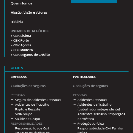
Quem Somos
Missão, Visão e Valores
História
UNIDADES DE NEGÓCIOS
> CBK Lisboa
> CBK Porto
> CBK Açores
> CBK Madeira
> CBK Seguros de Crédito
OFERTA
EMPRESAS
PARTICULARES
> Soluções de seguros
> Soluções de seguros
PESSOAS
PESSOAS
Seguro de Acidentes Pessoais
Acidentes Pessoais
Acidentes de Trabalho
Acidentes de Trabalho
Rapto e Resgate
(trabalhador independente)
Vida Grupo
Acidentes Trabalho Empregada
Saúde de Grupo
doméstica
RESPONSABILIDADES
Proteção Jurídica
Responsabilidade Civil
Responsabilidade Civil Familiar