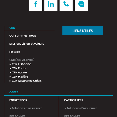
CBK
LIENS UTILES
Qui sommes-nous
Mission, vision et valeurs
Histoire
UNITÉS D’ACTIVITÉ
> CBK Lisbonne
> CBK Porto
> CBK Açores
> CBK Madère
> CBK Assurance Crédit
OFFRE
ENTREPRISES
PARTICULIERS
> Solutions d'assurance
> Solutions d’assurance
PERSONNES
PERSONNES