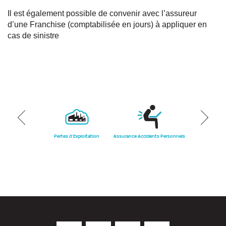
Il est également possible de convenir avec l’assureur
d’une Franchise (comptabilisée en jours) à appliquer en
cas de sinistre
firming
Pertes d’Exploitation
Assurance Accidents Personnels
Assurance Accide