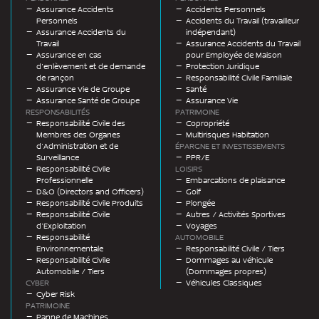
Assurance Accidents
Accidents Personnels
Personnels
Accidents du Travail (travailleur
Assurance Accidents du
indépendant)
Travail
Assurance Accidents du Travail
Assurance en cas
pour Employée de Maison
d’enlèvement et de demande
Protection Juridique
de rançon
Responsabilité Civile Familiale
Assurance Vie de Groupe
Santé
Assurance Santé de Groupe
Assurance Vie
RESPONSABILITÉS
PATRIMOINE
Responsabilité Civile des
Copropriété
Membres des Organes
Multirisques Habitation
d’Administration et de
ÉPARGNE ET INVESTISSEMENTS
Surveillance
PPR/E
Responsabilité Civile
LOISIRS
Professionnelle
Embarcations de plaisance
D&O (Directors and Officers)
Golf
Responsabilité Civile Produits
Plongée
Responsabilité Civile
Autres / Activités Sportives
d’Exploitation
Voyages
Responsabilité
AUTOMOBILE
Environnementale
Responsabilité Civile / Tiers
Responsabilité Civile
Dommages au véhicule
Automobile / Tiers
(Dommages propres)
CYBER
Véhicules Classiques
Cyber Risk
PATRIMOINE
Panne de Machines